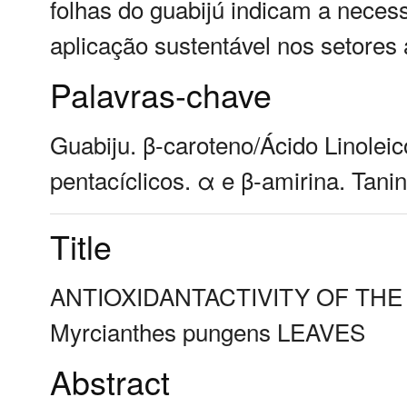
folhas do guabijú indicam a neces
aplicação sustentável nos setores 
Palavras-chave
Guabiju. β-caroteno/Ácido Linoleic
pentacíclicos. α e β-amirina. Tani
Title
ANTIOXIDANTACTIVITY OF TH
Myrcianthes pungens LEAVES
Abstract