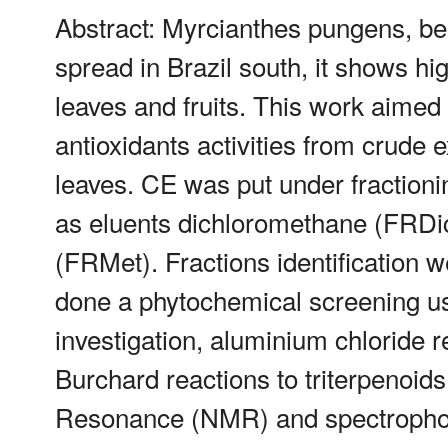
Abstract: Myrcianthes pungens, bel
spread in Brazil south, it shows hi
leaves and fruits. This work aimed t
antioxidants activities from crude
leaves. CE was put under fraction
as eluents dichloromethane (FRDic
(FRMet). Fractions identification w
done a phytochemical screening usi
investigation, aluminium chloride 
Burchard reactions to triterpenoid
Resonance (NMR) and spectrophotom