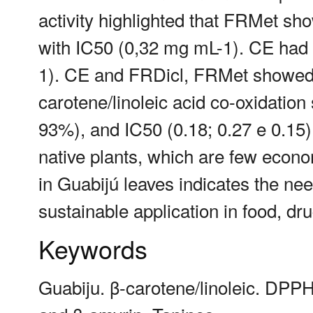
activity highlighted that FRMet s
with IC50 (0,32 mg mL-1). CE had 
1). CE and FRDicl, FRMet showed a 
carotene/linoleic acid co-oxidation 
93%), and IC50 (0.18; 0.27 e 0.15), 
native plants, which are few econom
in Guabijú leaves indicates the nee
sustainable application in food, d
Keywords
Guabiju. β-carotene/linoleic. DPPH