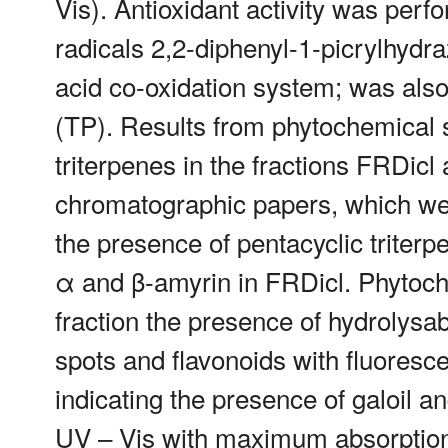
Vis). Antioxidant activity was per
radicals 2,2-diphenyl-1-picrylhydr
acid co-oxidation system; was also
(TP). Results from phytochemical 
triterpenes in the fractions FRDic
chromatographic papers, which we
the presence of pentacyclic triterp
α and β-amyrin in FRDicl. Phytoch
fraction the presence of hydrolysab
spots and flavonoids with fluore
indicating the presence of galoil 
UV – Vis with maximum absorption 