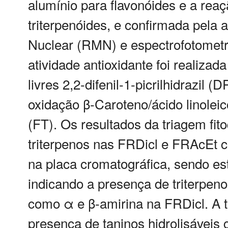
alumínio para flavonóides e a re
triterpenóides, e confirmada pela
Nuclear (RMN) e espectrofotometria
atividade antioxidante foi realiza
livres 2,2-difenil-1-picrilhidrazil
oxidação β-Caroteno/ácido linoleic
(FT). Os resultados da triagem fi
triterpenos nas FRDicl e FRAcEt
na placa cromatográfica, sendo e
indicando a presença de triterpeno
como α e β-amirina na FRDicl. A t
presença de taninos hidrolisávei