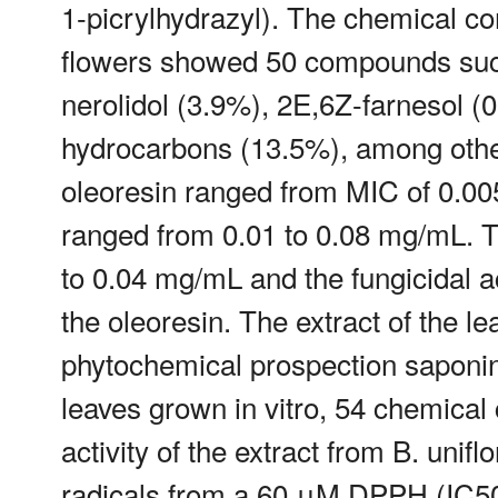
1-picrylhydrazyl). The chemical com
flowers showed 50 compounds such 
nerolidol (3.9%), 2E,6Z-farnesol (0
hydrocarbons (13.5%), among others
oleoresin ranged from MIC of 0.005
ranged from 0.01 to 0.08 mg/mL. Th
to 0.04 mg/mL and the fungicidal a
the oleoresin. The extract of the le
phytochemical prospection saponins,
leaves grown in vitro, 54 chemica
activity of the extract from B. unifl
radicals from a 60 μM DPPH (IC50)