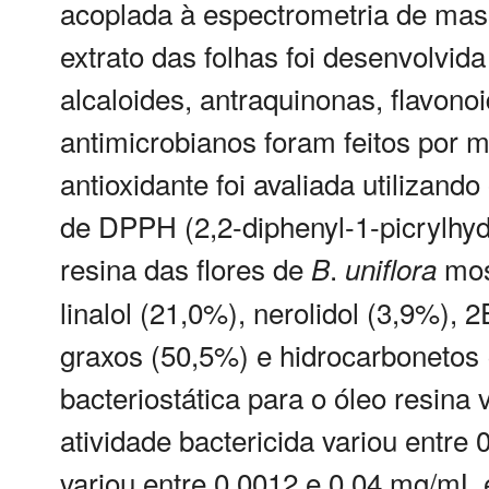
acoplada à espectrometria de mas
extrato das folhas foi desenvolvida
alcaloides, antraquinonas, flavono
antimicrobianos foram feitos por 
antioxidante foi avaliada utilizand
de DPPH (2,2-diphenyl-1-picrylhyd
resina das flores de
.
mos
B
uniflora
linalol (21,0%), nerolidol (3,9%), 
graxos (50,5%) e hidrocarbonetos (
bacteriostática para o óleo resina
atividade bactericida variou entre 
variou entre 0,0012 e 0,04 mg/mL e