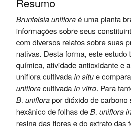
Resumo
é uma planta br
Brunfelsia
uniflora
informações sobre seus constituin
com diversos relatos sobre suas 
nativas. Desta forma, este estudo 
química, atividade antioxidante e a
uniflora cultivada
e comparar
in
situ
cultivada
. Para tant
uniflora
in
vitro
.
por dióxido de carbono s
B
uniflora
hexânico de folhas de
.
B
uniflora
i
resina das flores e do extrato das 