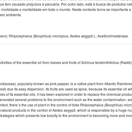
ue tem causado prejuízos à pecuária. Por outro lado, está à busca de produtos nat
morbidade e mortalidade em todo o mundo. Neste contexto torna-se importante a 
eio ambiente.
eno; Rhipicephalus (Boophilus) microplus; Aedes aegypti L; Acetilcolinesterase.
ivities of the essential oil from leaves and fruits of Schinus terebinthifolius (Radd
rdiaceae), popularly known as pink pepper, is a native plant from Atlantic Rainfores
est) due its easy dispersion. Its fruits are used as spice, because its essential oil w
es of its essential oils, it has been explored in order to replace the chemical produ
enerated several problems to the environment such as the water contamination, soil,
ontext, there´s the use of plant in the control of ticks Rhipicephalus (Boophilus) mic
f natural products in the control of Aedes aegypti, which is responsible by a huge nu
 strategies which presents low toxicity to the environment is becoming more and mor