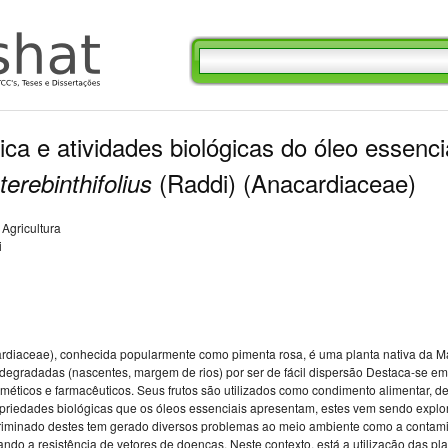
a e atividades biológicas do óleo essencia
(Raddi) (Anacardiaceae)
terebinthifolius
Agricultura
i
rdiaceae), conhecida popularmente como pimenta rosa, é uma planta nativa da Mat
egradadas (nascentes, margem de rios) por ser de fácil dispersão Destaca-se em
sméticos e farmacêuticos. Seus frutos são utilizados como condimento alimentar, d
riedades biológicas que os óleos essenciais apresentam, estes vem sendo explora
scriminado destes tem gerado diversos problemas ao meio ambiente como a contam
do a resistência de vetores de doenças. Neste contexto, está a utilização das pla