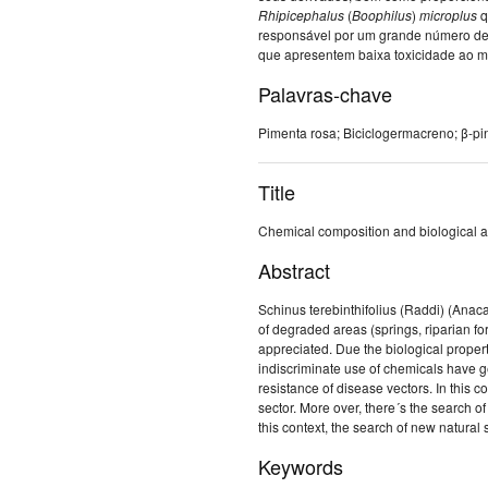
Rhipicephalus
(
Boophilus
)
microplus
q
responsável por um grande número de 
que apresentem baixa toxicidade ao m
Palavras-chave
Pimenta rosa; Biciclogermacreno; β-pin
Title
Chemical composition and biological act
Abstract
Schinus terebinthifolius (Raddi) (Anaca
of degraded areas (springs, riparian for
appreciated. Due the biological properti
indiscriminate use of chemicals have g
resistance of disease vectors. In this c
sector. More over, there´s the search o
this context, the search of new natural
Keywords