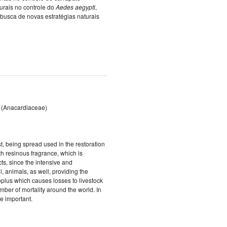
urais no controle do
Aedes
aegypti
,
busca de novas estratégias naturais
i) (Anacardiaceae)
t, being spread used in the restoration
ith resinous fragrance, which is
cts, since the intensive and
 animals, as well, providing the
roplus which causes losses to livestock
mber of mortality around the world. In
e important.