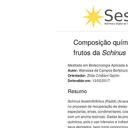
Composição químic
frutos da
Schinus
Mestrado em Biotecnologia Aplicada à 
Autor:
Wanessa de Campos Bortolucc
Orientador:
Zilda Cristiani Gazim
Defendido em:
13/02/2017
Resumo
Schinus
terebinthifolius
(Raddi) (Anaca
no processo de recuperação de áreas d
especiarias, ervas, condimentares, co
com um aroma resinoso. Dadas às prop
químicos, pois o uso intensivo e indi
seus derivados, bem como proporcionan