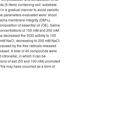
 (5 liters) containing soil: substrate:
d in a gradual manner to avoid osmotic
 The parameters evaluated were: shoot
 plasma membrane integrity (DM%),
mposition of essential oil (OE). Saline
e concentrations of 150 mM and 200 mM
ess decreased the SOD activity to 100
50 mM NaCl, decreasing to 200 mM NaCl.
 caused by the free radicals released
reased. A total of 45 compounds were
 citronellal, in which it can be
ations of salt (50 and 100 mM) promoted
This may have occurred as a form of