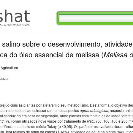
 salino sobre o desenvolvimento, atividade
a do óleo essencial de melissa (
Melissa
o
Agricultura
Souza
prejudiciais às plantas por afetarem o seu metabolismo. Desta forma, o objetivo des
eae) submetidas ao estresse salino nos aspectos
agromorfológicos
, resposta ant
foi conduzido em casa de vegetação, onde plantas com trinta dias de idade foram t
1:1 v). Foram utilizados nove vasos por tratamento de
NaCl
(50, 100, 150 e 200 mM
ariância e ao teste de média Tukey (p ≤0,05). Os parâmetros avaliados foram: altu
fila, teor relativo de água da planta (TRA%), atividade de água na planta (aw), i