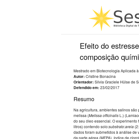
Efeito do estresse
composição químic
Mestrado em Biotecnologia Aplicada à 
Autor:
Cristine Bonacina
Orientador:
Silvia Graciele Hülse de 
Defendido em:
23/02/2017
Resumo
Na agricultura, ambientes salinos são 
melissa (
Melissa
officinalis
L.) (Lamiac
do seu óleo essencial. O experimento 
litros) contendo solo:
substrato
:
areia
(2:
dados foram submetidos à análise de v
da parte aérea (MFPA), índice de cloro