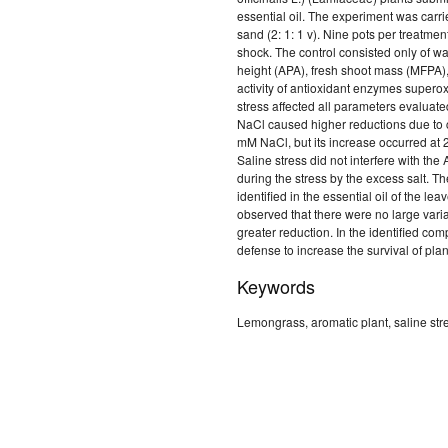
essential oil. The experiment was carrie
sand (2: 1: 1 v). Nine pots per treatm
shock. The control consisted only of w
height (APA), fresh shoot mass (MFPA),
activity of antioxidant enzymes supero
stress affected all parameters evalua
NaCl caused higher reductions due to ch
mM NaCl, but its increase occurred at
Saline stress did not interfere with th
during the stress by the excess salt.
identified in the essential oil of the le
observed that there were no large vari
greater reduction. In the identified c
defense to increase the survival of pl
Keywords
Lemongrass, aromatic plant, saline stre