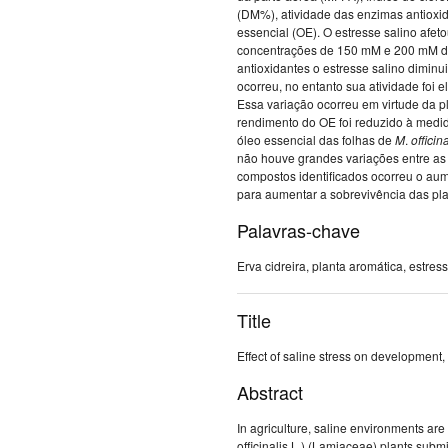
(DM%), atividade das enzimas antioxi
essencial (OE). O estresse salino afet
concentrações de 150 mM e 200 mM 
antioxidantes o estresse salino dimi
ocorreu, no entanto sua atividade fo
Essa variação ocorreu em virtude da pl
rendimento do OE foi reduzido à medi
óleo essencial das folhas de
M
.
officin
não houve grandes variações entre as
compostos identificados ocorreu o a
para aumentar a sobrevivência das pl
Palavras-chave
Erva cidreira, planta aromática, estre
Title
Effect of saline stress on development, 
Abstract
In agriculture, saline environments are
officinalis L.) (Lamiaceae) plants subm