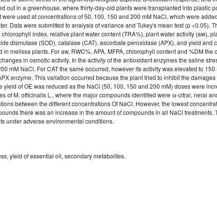
d out in a greenhouse, where thirty-day-old plants were transplanted into plastic pots
ent were used at concentrations of 50, 100, 150 and 200 mM NaCl, which were adde
ater. Data were submitted to analysis of variance and Tukey's mean test (p <0.05).
 chlorophyll index, relative plant water content (TRA%), plant water activity (aw),
xide dismutase (SOD), catalase (CAT), ascorbate peroxidase (APX), and yield and co
ted in melissa plants. For aw, RWC%, APA, MFPA, chlorophyll content and %DM th
anges in osmotic activity. In the activity of the antioxidant enzymes the saline str
 200 mM NaCl. For CAT the same occurred, however its activity was elevated to 1
e APX enzyme. This variation occurred because the plant tried to inhibit the damages
 The yield of OE was reduced as the NaCl (50, 100, 150 and 200 mM) doses were inc
aves of M. officinalis L., where the major compounds identified were α-citral, neral and
ations between the different concentrations Of NaCl. However, the lowest concentr
ompounds there was an increase in the amount of compounds in all NaCl treatments. 
ants under adverse environmental conditions.
ss, yield of essential oil, secondary metabolites.