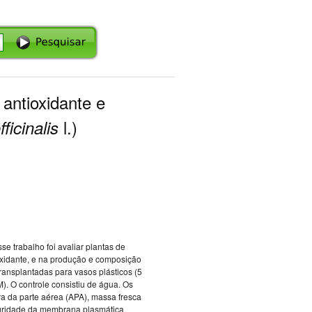
 antioxidante e
l.)
fficinalis
se trabalho foi avaliar plantas de
ioxidante, e na produção e composição
ransplantadas para vasos plásticos (5
). O controle consistiu de água. Os
ra da parte aérea (APA), massa fresca
ntegridade da membrana plasmática