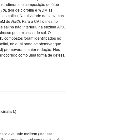
e rendimento e composição do óleo
FPA
, teor de clorofila e %DM as
 osmótica. Na atividade das enzimas
 mM de
NaCl
. Para a CAT o mesmo
se salino não interferiu na enzima APX.
stresse pelo excesso de sal. O
45 compostos foram identificados no
onellal, no qual pode-se observar que
mM) promoveram maior redução. Nos
ter ocorrido como uma forma de defesa
cinalis l.)
was to evaluate melissa (Melissa
n the production and composition of its