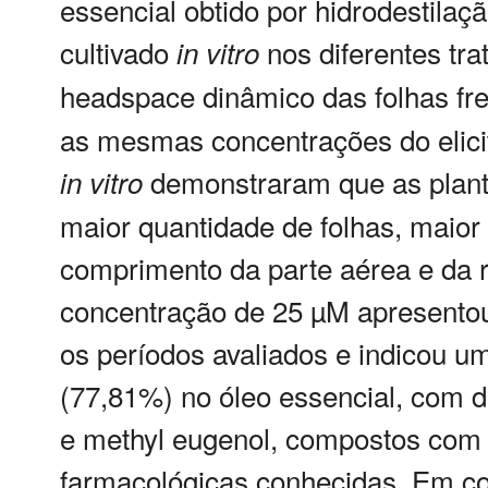
essencial obtido por hidrodestilaç
cultivado
nos diferentes tr
in
vitro
headspace dinâmico das folhas fr
as mesmas concentrações do elicito
demonstraram que as planta
in
vitro
maior quantidade de folhas, maior
comprimento da parte aérea e da r
concentração de 25 µM apresentou
os períodos avaliados e indicou u
(77,81%) no óleo essencial, com 
e methyl eugenol, compostos com a
farmacológicas conhecidas. Em con