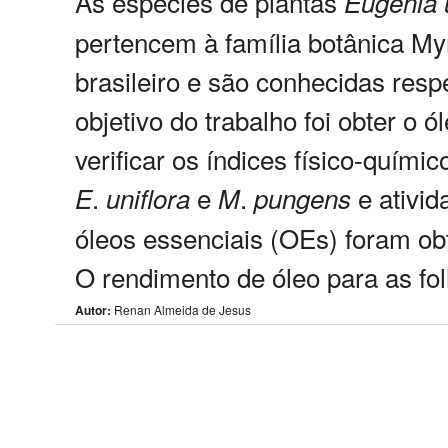
As espécies de plantas
Eugenia
pertencem à família botânica Myr
brasileiro e são conhecidas resp
objetivo do trabalho foi obter o 
verificar os índices físico-quími
.
e
.
e ativid
E
uniflora
M
pungens
óleos essenciais (OEs) foram obt
O rendimento de óleo para as fol
Autor:
Renan Almeida de Jesus